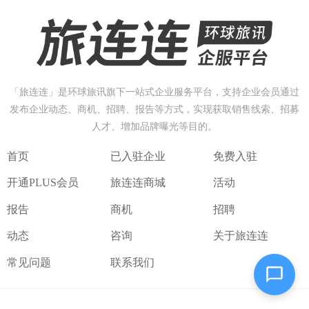
「
旅
连
连
」
是
环
球
旅
讯
旗
下
一
站
式
企
业
服
务
平
台
，
支
持
企
业
会
员
通
过
发
布
企
业
动
态
、
商
机
、
招
聘
、
报
告
等
方
式
，
实
现
获
取
销
售
线
索
、
招
募
人
才
、
增
加
品
牌
曝
光
等
目
的
。
首页
已入驻企业
免费入驻
开通PLUS会员
旅连连商城
活动
报告
商机
招聘
动态
咨询
关于旅连连
常见问题
联系我们